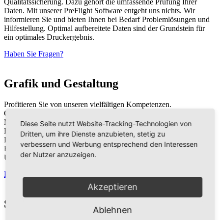
Qualitätssicherung. Dazu gehört die umfassende Prüfung Ihrer
Daten. Mit unserer PreFlight Software entgeht uns nichts. Wir
informieren Sie und bieten Ihnen bei Bedarf Problemlösungen und
Hilfestellung. Optimal aufbereitete Daten sind der Grundstein für
ein optimales Druckergebnis.
Haben Sie Fragen?
Grafik und Gestaltung
Profitieren Sie von unseren vielfältigen Kompetenzen.
Gerne übernehmen wir auch die Gestaltung und Reinzeichnung.
Mit unserem typografischen Gespür werden aus
Diese Seite nutzt Website-Tracking-Technologien von
Buchstabenwüsten übersichtliche und ansprechende
Dritten, um ihre Dienste anzubieten, stetig zu
Druckvorlagen. Ob Bücher, Gebrauchsanleitungen oder
verbessern und Werbung entsprechend den Interessen
Beipackzettel – all das wird maßgeblich von Textlayout und
der Nutzer anzuzeigen.
Umbruch beeinflusst.
Haben Sie Fragen?
Akzeptieren
Service
Ablehnen